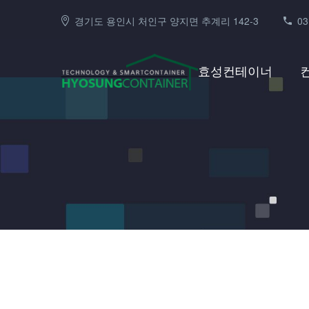
경기도 용인시 처인구 양지면 추계리 142-3
03
효성컨테이너