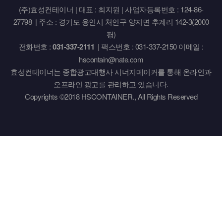
(주)효성컨테이너 | 대표 : 최지원 | 사업자등록번호 : 124-86-
27798 | 주소 : 경기도 용인시 처인구 양지면 추계리 142-3(2000
평)
전화번호 :
031-337-2111
| 팩스번호 : 031-337-2150 이메일 :
hscontain@nate.com
효성컨테이너는 종합광고대행사 시너지메이커를 통해 온라인과
오프라인 광고를 관리하고 있습니다.
Copyrights ©2018 HSCONTAINER., All Rights Reserved