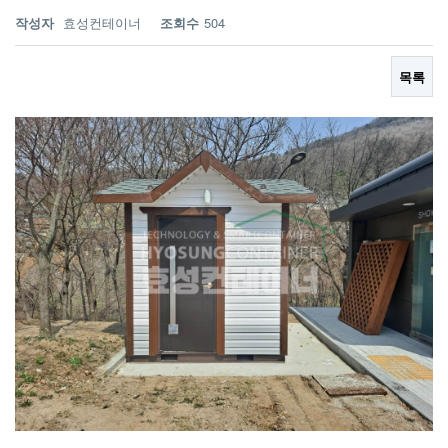
작성자
효성컨테이너
조회수
504
목록