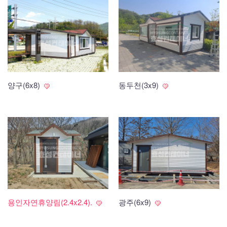
양구(6x8)
동두천(3x9)
용인자연휴양림(2.4x2.4).
광주(6x9)