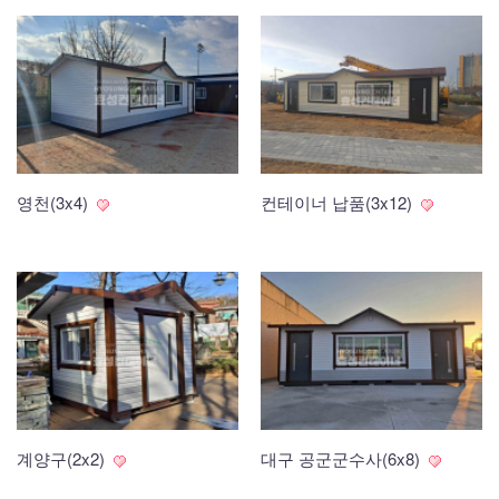
영천(3x4)
컨테이너 납품(3x12)
계양구(2x2)
대구 공군군수사(6x8)