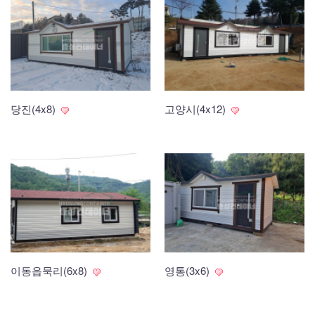
당진(4x8)
고양시(4x12)
이동읍묵리(6x8)
영통(3x6)