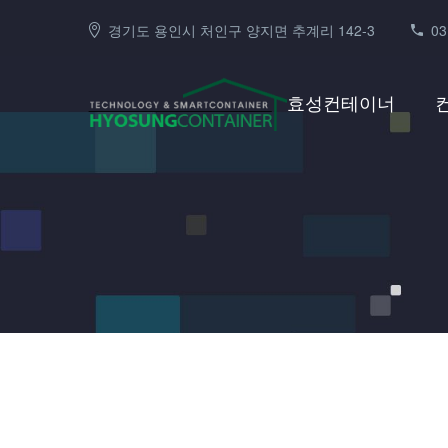
경기도 용인시 처인구 양지면 추계리 142-3
03
효성컨테이너