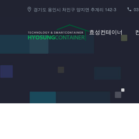
경기도 용인시 처인구 양지면 추계리 142-3
03
효성컨테이너