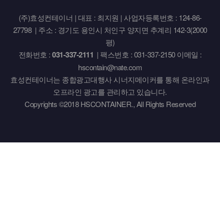
(주)효성컨테이너 | 대표 : 최지원 | 사업자등록번호 : 124-86-
27798 | 주소 : 경기도 용인시 처인구 양지면 추계리 142-3(2000
평)
전화번호 :
031-337-2111
| 팩스번호 : 031-337-2150 이메일 :
hscontain@nate.com
효성컨테이너는 종합광고대행사 시너지메이커를 통해 온라인과
오프라인 광고를 관리하고 있습니다.
Copyrights ©2018 HSCONTAINER., All Rights Reserved