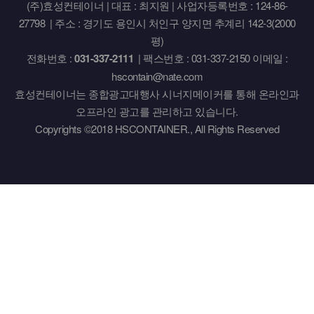
(주)효성컨테이너 | 대표 : 최지원 | 사업자등록번호 : 124-86-
27798 | 주소 : 경기도 용인시 처인구 양지면 추계리 142-3(2000
평)
전화번호 :
031-337-2111
| 팩스번호 : 031-337-2150 이메일 :
hscontain@nate.com
효성컨테이너는 종합광고대행사 시너지메이커를 통해 온라인과
오프라인 광고를 관리하고 있습니다.
Copyrights ©2018 HSCONTAINER., All Rights Reserved